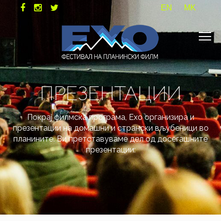
EN
MK
ПРЕЗЕНТАЦИИ
Покрај филмска програма, Ехо организира и
презентации на домашни и странски вљубеници во
планините. Ви претставуваме дел од досегашните
презентации: