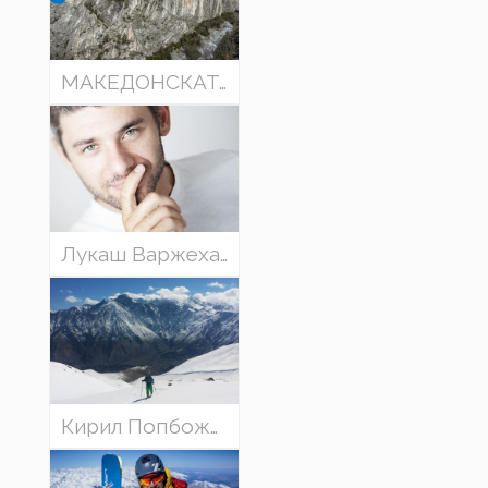
МАКЕДОНСКАТА АЛПИНИСТИЧКА ФЕДЕРАЦИЈА со презентации на свои членови
Лукаш Варжеха (Англија) - „ЕДНАШ ВО ЖИВОТОТ“ - приказни и фотографии „од работ“, кои го менуваат животот
Кирил Попбожиков (Бугарија) - ТУРНО И ФРИРАЈД СКИЈАЊЕ во бугарските планини