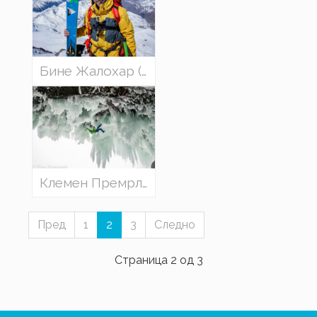
Бине Жалохар (Словенија) со презентација: НЕДОПРЕНОТО
Клемен Премрл (Словенија) - МИНЛИВ МРАЗ
Пред
1
2
3
Следно
Страница 2 од 3