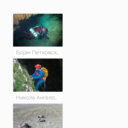
Бојан Петковски (Македонија) - СПЕЛЕОНУРКАЧКА ЕКСПЕДИЦИЈА „ВРЕЛО 2012“
Никола Ангелов, СД Пеони (Македонија) - НАЈДЛАБОКАТА ЈАМА во Р. Македонија