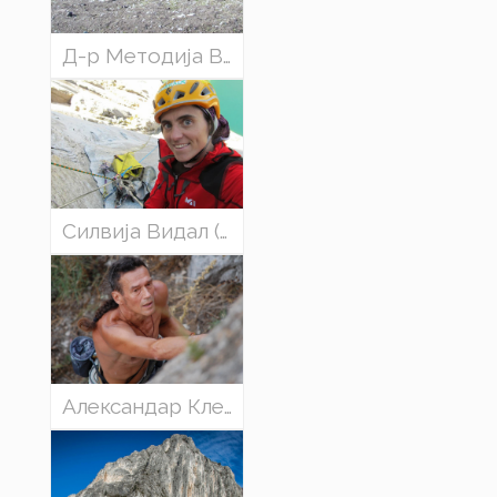
Д-р Методија Велевски, Македонското Еколошко Друштво - ВНИМАВАЈ, ОТРОВ! Отровот не ги бира жртвите
Силвија Видал (Шпанија) - ВИЛИНСКО КОЊЧЕ
Александар Кленов (Русија) - МАГИЈАТА НА ТЕПУИ