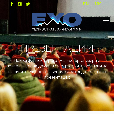
EN
MK
ПРЕЗЕНТАЦИИ
Покрај филмска програма, Ехо организира и
презентации на домашни и странски вљубеници во
планините. Ви претставуваме дел од досегашните
презентации: