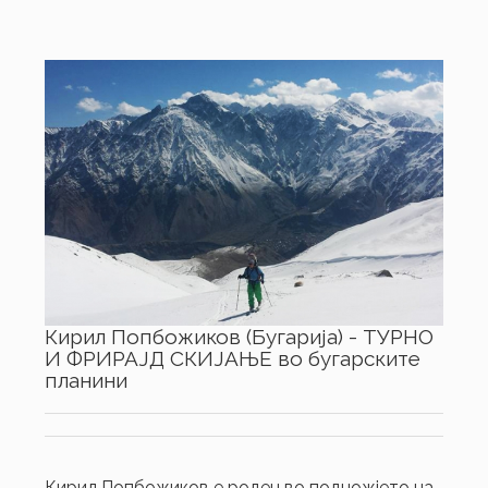
Кирил Попбожиков (Бугарија) - ТУРНО
И ФРИРАЈД СКИЈАЊЕ во бугарските
планини
Кирил Попбожиков е роден во подножјето на