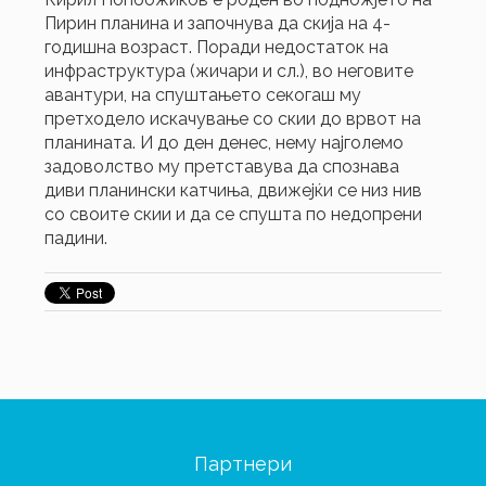
Пирин планина и започнува да скија на 4-
годишна возраст. Поради недостаток на
инфраструктура (жичари и сл.), во неговите
авантури, на спуштањето секогаш му
претходело искачување со скии до врвот на
планината. И до ден денес, нему најголемо
задоволство му претставува да спознава
диви планински катчиња, движејќи се низ нив
со своите скии и да се спушта по недопрени
падини.
Партнери