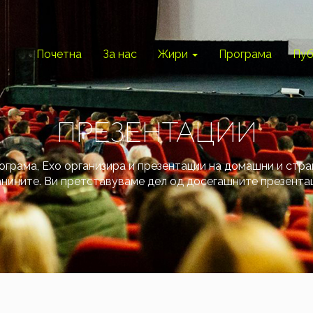
Почетна
За нас
Жири
Програма
Пуб
ПРЕЗЕНТАЦИИ
ограма, Ехо организира и презентации на домашни и стр
нините. Ви претставуваме дел од досегашните презента