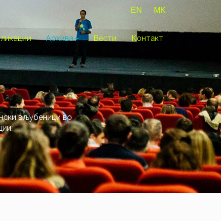
EN
MK
ликации
Архива
Вести
Контакт
ански вљубеници во
ции: