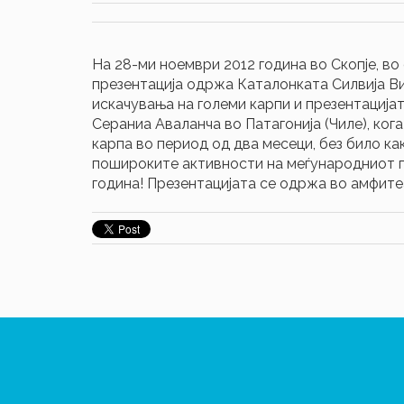
На 28-ми ноември 2012 година во Скопје, во
презентација одржа Каталонката Силвија Ви
искачувања на големи карпи и презентацијата
Сераниа Аваланча во Патагонија (Чиле), ког
карпа во период од два месеци, без било как
пошироките активности на меѓународниот пл
година! Презентацијата се одржа во амфит