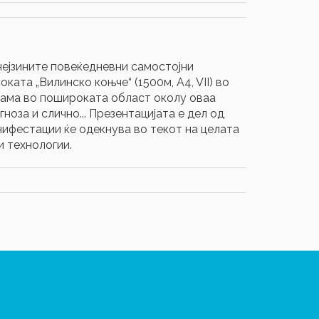
нејзините повеќедневни самостојни
ката „Вилинско коњче“ (1500м, A4, VII) во
и сама во пошироката област околу оваа
ноза и слично... Презентацијата е дел од
нифестации ќе одекнува во текот на целата
 технологии.