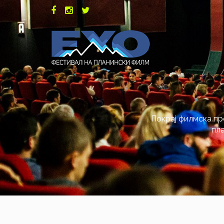
Покрај филмска пр
пла