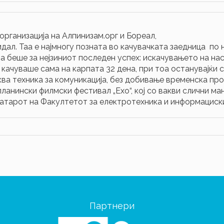
 организација на Алпинизам.орг и Бореал,
дал. Таа е најмногу позната во качувачката заедница по 
 беше за нејзиниот последен успех: искачувањето на насо
а качуваше сама на карпата 32 дена, при тоа останувајќ
ва техника за комуникација, без добивање временска прог
анински филмски фестивал „Ехо“, кој со вакви слични ма
еатарот на Факултетот за електротехника и информациски
Партнери