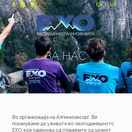
EN
MK
ЗА НАС
Во организација на Алпинизам.орг, Ве
покануваме да уживате во овогодинешното
ЕХО, кое одекнува од планините од целиот