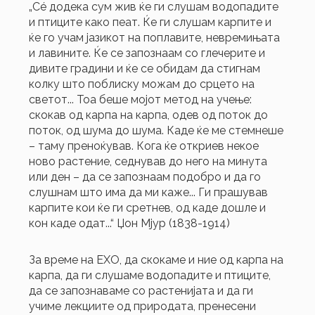
„Сé додека сум жив ќе ги слушам водопадите
и птиците како пеат. Ќе ги слушам карпите и
ќе го учам јазикот на поплавите, невремињата
и лавините. Ќе се запознаам со глечерите и
дивите градини и ќе се обидам да стигнам
колку што поблиску можам до срцето на
светот... Тоа беше мојот метод на учење:
скокав од карпа на карпа, одев од поток до
поток, од шума до шума. Каде ќе ме стемнеше
– таму преноќував. Кога ќе откриев некое
ново растение, седнував до него на минута
или ден – да се запознаам подобро и да го
слушнам што има да ми каже... Ги прашував
карпите кои ќе ги сретнев, од каде дошле и
кон каде одат...“ Џон Мјур (1838-1914)
За време на ЕХО, да скокаме и ние од карпа на
карпа, да ги слушаме водопадите и птиците,
да се запознаваме со растенијата и да ги
учиме лекциите од природата, пренесени