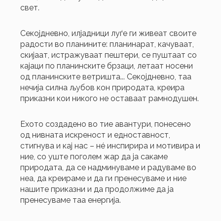
свет.
Секојдневно, илјадници луѓе ги живеат своите
радости во планините: планинарат, качуваат,
скијаат, истражуваат пештери, се пуштаат со
кајаци по планинските брзаци, летаат носени
од планинските ветришта... Секојдневно, таа
нечија силна љубов кон природата, креира
приказни кои никого не оставаат рамнодушен.
Ехото создадено во тие авантури, понесено
од нивната искреност и едноставност,
стигнува и кај нас – нé инспирира и мотивира и
ние, со уште поголем жар да ја сакаме
природата, да се надминуваме и радуваме во
неа, да креираме и да ги пренесуваме и ние
нашите приказни и да продолжиме да ја
пренесуваме таа енергија.