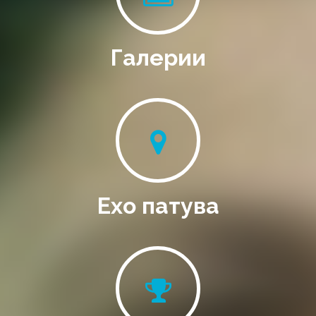
Галерии
Ехо патува