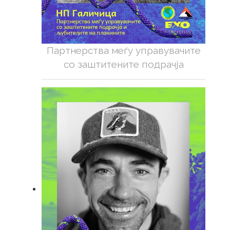
Партнерства меѓу управувачите
со заштитените подрачја