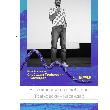
Во сеќавање на Слободан
Трајковски - Касандар