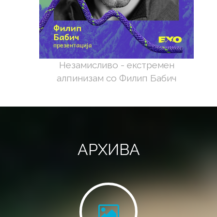
Незамисливо - екстремен
алпинизам со Филип Бабич
АРХИВА