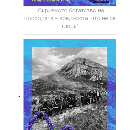
„Скриеното богатство на
природата – вредноста што не се
гледа“