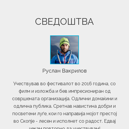
СВЕДОШТВА
Руслан Вакрилов
Учествував во фестивалот во 2016 година, со
филм и изложба и бев импресиониран од
совршената организација. Одлични домаќини и
одлична публика. Сретнав навистина добри и
посветени луѓе, кои го направија мојот престој
во Скопје - лесен и исполнет со радост. Едвај
чекам повторно да учествувам!