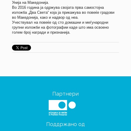
Унија на Македонија.
Во 2016 година ја одржува својата прва самостојна
изложба „Два Света“ која ја прикажува во повеќе градови
во Македонија, како и надвор од неа.
Учествувал на повеќе од сто домашни и меѓународни
групни изложби на фотографии каде што има освоено
голем број награди и признанија.
Партнери
Поддржано од