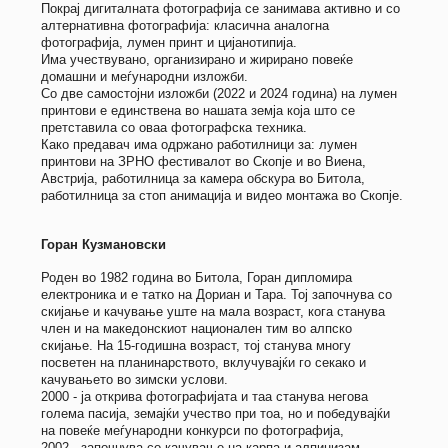
Покрај дигиталната фотографија се занимава активно и со
алтернативна фотографија: класична аналогна
фотографија, лумен принт и цијанотипија.
Има учествувано, организирано и жирирано повеќе
домашни и меѓународни изложби.
Со две самостојни изложби (2022 и 2024 година) на лумен
принтови е единствена во нашата земја која што се
претставила со оваа фотографска техника.
Како предавач има одржано работилници за: лумен
принтови на ЗРНО фестивалот во Скопје и во Виена,
Австрија, работилница за камера обскура во Битола,
работилница за стоп анимација и видео монтажа во Скопје.
Горан Кузмановски
Роден во 1982 година во Битола, Горан дипломира
електроника и е татко на Дориан и Тара. Тој започнува со
скијање и качување уште на мала возраст, кога станува
член и на македонскиот национален тим во алпско
скијање. На 15-годишна возраст, тој станува многу
посветен на планинарството, вклучувајќи го секако и
качувањето во зимски услови.
2000 - ја открива фотографијата и таа станува негова
голема пасија, земајќи учество при тоа, но и победувајќи
на повеќе меѓународни конкурси по фотографија,
2002 - започнува со качување на карпа и алпинизам,