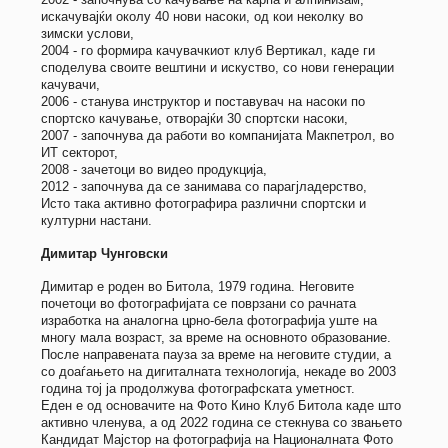
искачувајќи околу 40 нови насоки, од кои неколку во
зимски услови,
2004 - го формира качувачкиот клуб Вертикал, каде ги
споделува своите вештини и искуство, со нови генерации
качувачи,
2006 - станува инструктор и поставувач на насоки по
спортско качување, отворајќи 30 спортски насоки,
2007 - започнува да работи во компанијата Макпетрол, во
ИТ секторот,
2008 - зачетоци во видео продукција,
2012 - започнува да се занимава со парагјладерство,
Исто така активно фотографира различни спортски и
културни настани.
Димитар Чунговски
Димитар е роден во Битола, 1979 година. Неговите
почетоци во фотографијата се поврзани со рачната
изработка на аналогна црно-бела фотографија уште на
многу мала возраст, за време на основното образование.
После направената пауза за време на неговите студии, а
со доаѓањето на дигиталната технологија, некаде во 2003
година тој ја продолжува фотографската уметност.
Еден е од основачите на Фото Кино Клуб Битола каде што
активно членува, а од 2022 година се стекнува со звањето
Кандидат Мајстор на фотографија на Националната Фото