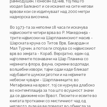
рамнодушен. Понесен од нив, тој пеш го
изодел Балканот и се искачил на сите негови
врвови кои се издигнуваат над 2000 метри
надморска височина.
Во 1973-та за неполни 18 часа ги искачува
највисоките четири врва во Р. Македонија -
трите највисоки на Шарпланинскиот масив -
Шарската круна со Титов Врв, Бакардан и
Мал Турчин, а потоа ги спојува со највисокиот
врв во земјата - Кораб. Веројатно, еден од
најголемите познавачи на Шар Планина со
нејзината флора, фауна, скриени водопади,
волшебни извори, тајни одаи каде бликаат
најубавите шумски јаготки и на нејзините
небесни чувари - Шарпланинците, во
Метафизика на врвот, тој се нурнува длабоко
во контемплација за тоа што всушност значи
да се движиме кон Врвот. Песните и есеите во
книгата проткаени со мистичниот чад од
неговото луле ќе ве поведат во обмисла за