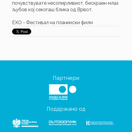
почувствувате несопирливиот, бескраен млаз
љубов кој секогаш блика од Врвот.
ЕХО - Фестивал на планински филм
Партнери
Поддржано од