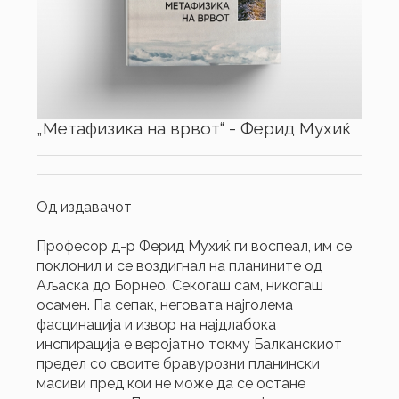
„Метафизика на врвот“ - Ферид Мухиќ
Од издавачот
Професор д-р Ферид Мухиќ ги воспеал, им се
поклонил и се воздигнал на планините од
Аљаска до Борнео. Секогаш сам, никогаш
осамен. Па сепак, неговата најголема
фасцинација и извор на најдлабока
инспирација е веројатно токму Балканскиот
предел со своите бравурозни планински
масиви пред кои не може да се остане