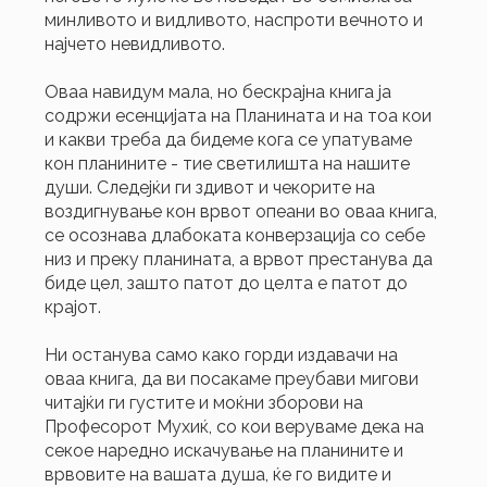
минливото и видливото, наспроти вечното и
најчето невидливото.
Оваа навидум мала, но бескрајна книга ја
содржи есенцијата на Планината и на тоа кои
и какви треба да бидеме кога се упатуваме
кон планините - тие светилишта на нашите
души. Следејќи ги здивот и чекорите на
воздигнување кон врвот опеани во оваа книга,
се осознава длабоката конверзација со себе
низ и преку планината, а врвот престанува да
биде цел, зашто патот до целта е патот до
крајот.
Ни останува само како горди издавачи на
оваа книга, да ви посакаме преубави мигови
читајќи ги густите и моќни зборови на
Професорот Мухиќ, со кои веруваме дека на
секое наредно искачување на планините и
врвовите на вашата душа, ќе го видите и