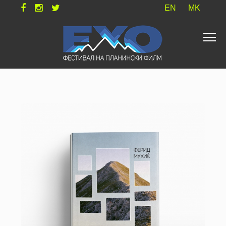
EN
MK