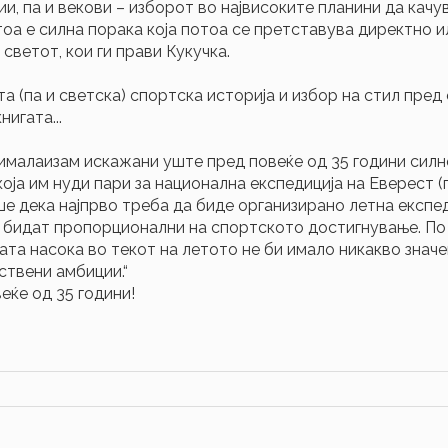
и, па и векови – изборот во највисоките планини да качу
тоа е силна порака која потоа се претставува директно и
светот, кои ги прави Кукучка.
а (па и светска) спортска историја и избор на стил пред 
игата...
ималаизам искажани уште пред повеќе од 35 години силн
оја им нуди пари за национална експедиција на Еверест (г
леше дека најпрво треба да биде организирано летна експе
бидат пропорционални на спортското достигнување. По 
ната насока во текот на летото не би имало никакво знач
ствени амбиции.“
еќе од 35 години!