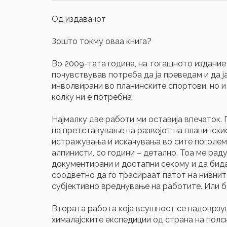
Од издавачот
Зошто токму оваа книга?
Во 2009-тата година, на тогашното издание
почувствував потреба да ја преведам и да ја
инволвирани во планинските спортови, но и 
колку ни е потребна!
Најмалку две работи ми оставија впечаток. 
на претставување на развојот на планинскио
истражувања и искачувања во сите поголеми
алпинисти, со години – детално. Тоа ме рад
документирани и достапни секому и да бидат
соодветно да го трасираат патот на нивни
субјективно вреднување на работите. Или ба
Втората работа која всушност се надоврзу
хималајските експедиции од страна на полс