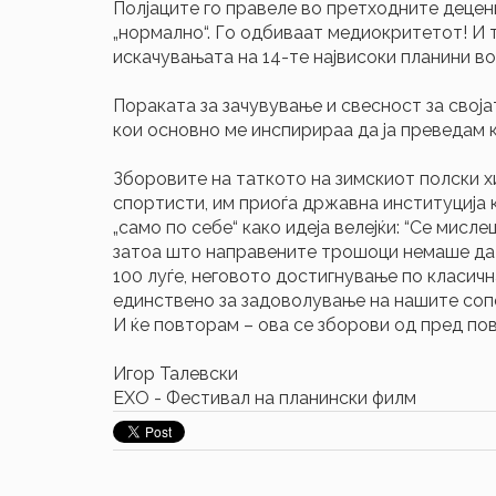
Полјаците го правеле во претходните децени
„нормално“. Го одбиваат медиокритетот! И 
искачувањата на 14-те највисоки планини во 
Пораката за зачувување и свесност за својат
кои основно ме инспирираа да ја преведам кн
Зборовите на таткото на зимскиот полски х
спортисти, им приоѓа државна институција к
„само по себе“ како идеја велејќи: “Се мис
затоа што направените трошоци немаше да 
100 луѓе, неговото достигнување по класич
единствено за задоволување на нашите соп
И ќе повторам – ова се зборови од пред пов
Игор Талевски
ЕХО - Фестивал на планински филм