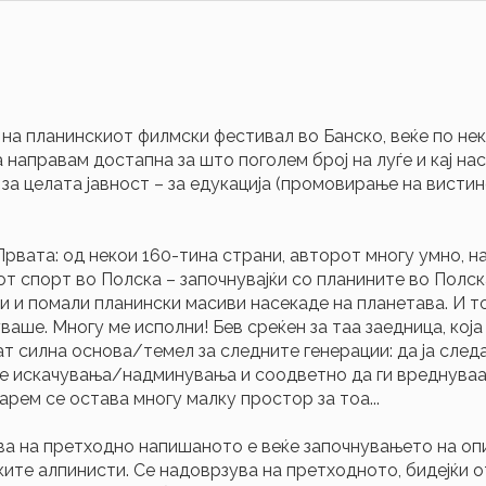
 на планинскиот филмски фестивал во Банско, веќе по не
 направам достапна за што поголем број на луѓе и кај нас
за целата јавност – за едукација (промовирање на вистин
Првата: од некои 160-тина страни, авторот многу умно, 
т спорт во Полска – започнувајќи со планините во Полск
 и помали планински масиви насекаде на планетава. И т
уваше. Многу ме исполни! Бев среќен за таа заедница, ко
 силна основа/темел за следните генерации: да ја следа
те искачувања/надминувања и соодветно да ги вреднуваат
рем се остава многу малку простор за тоа...
ва на претходно напишаното е веќе започнувањето на о
ките алпинисти. Се надоврзува на претходното, бидејќи о