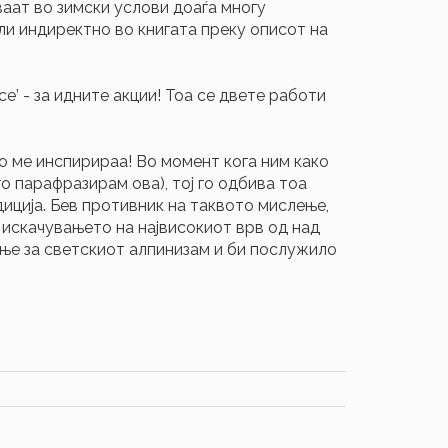
ваат во зимски услови доаѓа многу
ли индиректно во книгата преку описот на
се’ - за идните акции! Тоа се двете работи
о ме инспирираа! Во момент кога ним како
о парафразирам ова), тој го одбива тоа
диција. Бев противник на таквото мислење,
искачувањето на највисокиот врв од над
ење за светскиот алпинизам и би послужило