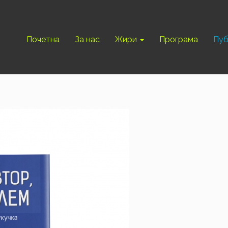
Почетна
За нас
Жири
Програма
Пуб