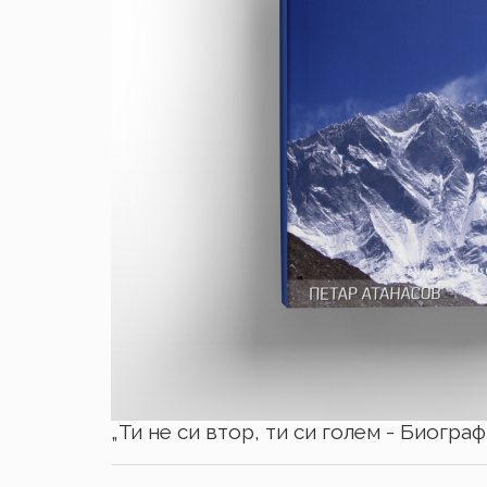
„Ти не си втор, ти си голем - Биогра