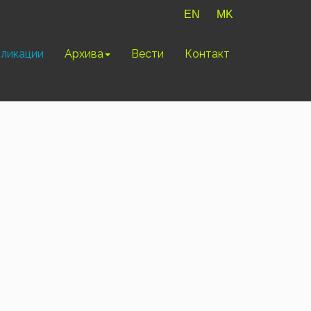
EN
MK
ликации
Архива
Вести
Контакт