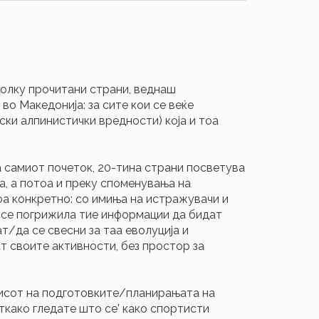
колку прочитани страни, веднаш
 во Македонија: за сите кои се веќе
ски алпинистички вредности) која и тоа
на самиот почеток, 20-тина страни посветува
а, а потоа и преку споменувања на
оа конкретно: со имиња на истражувачи и
ја се погрижила тие информации да бидат
т/да се свесни за таа еволуција и
 своите активности, без простор за
писот на подготoвките/планирањата на
ткако гледате што се’ како спортисти