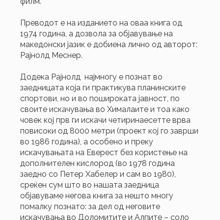
филм.
Преводот е на изданието на оваа книга од
1974 година, а дозвола за објавување на
македонски јазик е добиена лично од авторот:
Рајнолд Меснер.
Додека Рајнолд најмногу е познат во
заедницата која ги практикува планинските
спортови, но и во пошироката јавност, по
своите искачувања во Хималаите и тоа како
човек кој прв ги искачи четиринаесетте врва
повисоки од 8000 метри (проект кој го заврши
во 1986 година), а особено и преку
искачувањата на Еверест без користење на
дополнителен кислород (во 1978 година
заедно со Петер Хабелер и сам во 1980),
среќен сум што во нашата заедница
објавуваме негова книга за нешто многу
помалку познато: за дел од неговите
искачувања во Доломитите и Алпите – соло