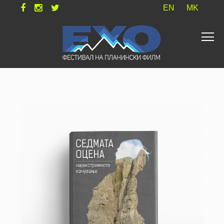
EN
MK