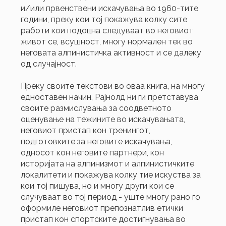
и/или првенствени искачувања во 1960-тите
години, преку кои тој покажува колку сите
работи кои подоцна следуваат во неговиот
живот се, всушност, многу нормален тек во
неговата алпинистичка активност и се далеку
од случајност.
Преку своите текстови во оваа книга, на многу
едноставен начин, Рајнолд ни ги претставува
своите размислувања за соодветното
оценување на тежините во искачувањата,
неговиот пристап кон тренингот,
подготовките за неговите искачувања,
односот кон неговите партнери, кон
историјата на алпинизмот и алпинистичките
локалитети и покажува колку тие искуства за
кои тој пишува, но и многу други кои се
случуваат во тој период - уште многу рано го
оформиле неговиот препознатлив етички
пристап кон спортските достигнувања во