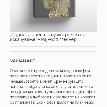
„Седмата оцена - најекстремното
искачување“ - Рајнолд Меснер
Од издавачот
Оваа книга е преведена на македонски јазик
пред петнаесетина години и трпеливо си го
чекаше „своето време“. Среќен сум што
нејзиното објавување се случува во рамките
на најголемата културна манифестација која ги
прославува љубовта и соживотот на човекот
со планината: Ехо - фестивалот на планински