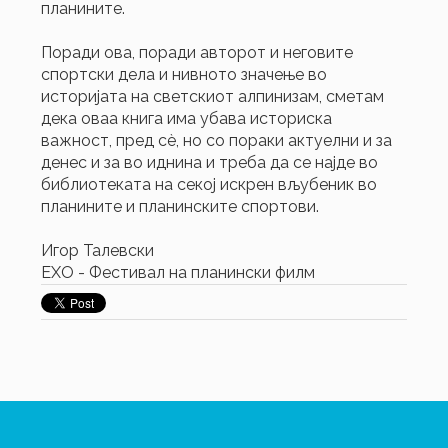
планините.
Поради ова, поради авторот и неговите
спортски дела и нивното значење во
историјата на светскиот алпинизам, сметам
дека оваа книга има убава историска
важност, пред сѐ, но со пораки актуелни и за
денес и за во иднина и треба да се најде во
библиотеката на секој искрен вљубеник во
планините и планинските спортови.
Игор Талевски
ЕХО - Фестивал на планински филм