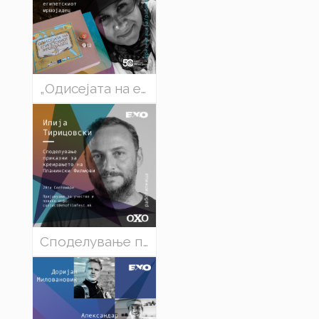
„Одисејата на египетскиот мршојадец“ - Ксенија Путилин Стамкоска
Споделување приказни за креирањето на Планински Филмови - Илија Тирицовски