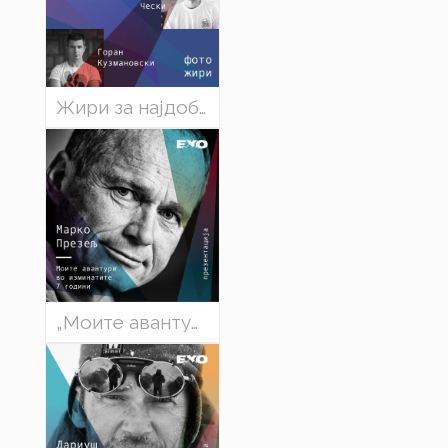
Жири за најдобра фотографија на ЕХО 2022
„Моите авантури во изминатите 7 години“ - Марко Презељ (Словенија)