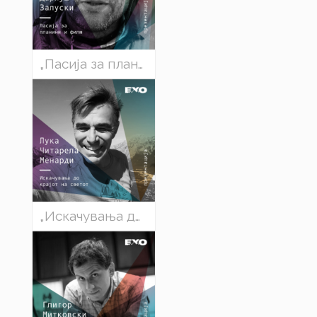
„Пасија за планини и филм“ – Дариуш Залуски (Полска)
„Искачувања до крајот на светот“ - Лука Читарела Менарди