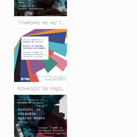
"Никому не му требаат метеоролози" - Глигор Митковски
Конкурс за Најдобра планинска фотографија на ЕХО 2022