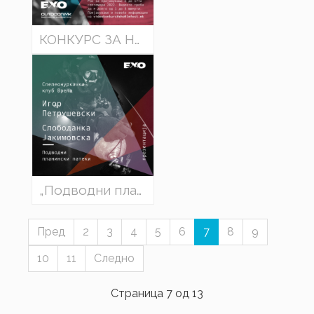
КОНКУРС ЗА НАЈДОБРО КРАТКО ВИДЕО на ЕХО 13 / 2022
„Подводни планински патеки“, - Игор Петрушевски и Слободанка Јакимовска.
Пред
2
3
4
5
6
7
8
9
10
11
Следно
Страница 7 од 13