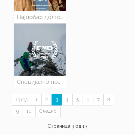
Најдобар долгометражен филм: „Едланже - слобода на врвот на прстите“, Нилс Мартин, Франција
Специјално признание: „Проклетството на планината“, Дариуш Залуски / Освалд Родриго Перера
Пред
1
2
3
4
5
6
7
8
9
10
Следно
Страница 3 од 13