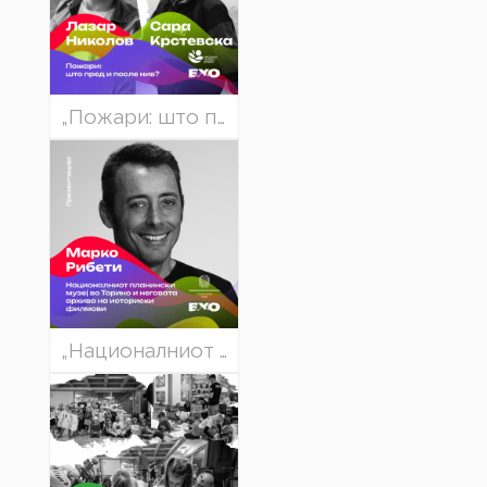
„Пожари: што пред и после нив?“ - Сара Крстевска и Лазар Николов
„Националниот планински музеј во Торино“ - Марко Рибети