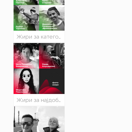
Жири за категоријата „Најдобар еколошки филм“
Жири за најдобра планинска фотографија на ЕХО 2024