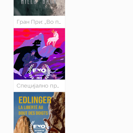
Гран При: „Во планините и назад“, Мајк Квингли, Канада
Специјално признание во категоријата Краток филм: „Легендата за Златорог“