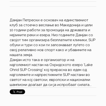
Дамјан Петрески е основач на единствениот
клуб за стоечко веслање во Македонија и цели
10 години работи за промоција на државата и
нејзините реки и езера. Низ годините Дамјан со
својот тим организира безплатните клиники, SUP
обуки и тури со кои ги запознаваат луѓето со
овој релативно нов спорт како и убавините на
нашата земја.
Дамјан исто така е организатор и на
најголемиот настан на Охридското езеро 'Lake
Ohrid SUP Crossing' кој прерасна во еден од
најголемите и најпрестижните SUP настани во
светот на кој светски, европски и национални
шампиони доаѓаат да си ја испробаат силата...