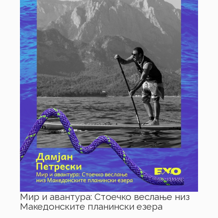
Мир и авантура: Стоечко веслање низ
Македонските планински езера