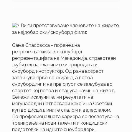
Ви ги претставуваме членовите на жирито
за најдобар ски/сноуборд филм:
Сања Спасовска - поранешна
репрезентативка во сноуборд
репрезентацијата на Македонија, стравствен
љубител на планините и природата и
сноуборд инструктор. Од рана возраст
започнува прво со скијање, а потоа
сноубординг и на прв спуст се заљубува во
спортот кој потоа и станува начин на живот.
Бележи исклучителни резултати на
меѓународни натпревари како и на Светски
куп во дисциплините слалом и велеслалом.
По професионалната кариера се посветува на
тренирање на нови таленти и кондициски
подготовки на идните сноубордери.