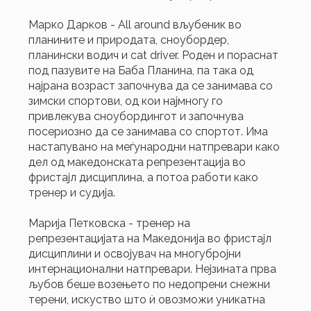
Марко Дарков - All around вљубеник во
планините и природата, сноубордер,
планински водич и cat driver. Роден и пораснат
под пазувите на Баба Планина, па така од
најрана возраст започнува да се занимава со
зимски спортови, од кои најмногу го
привлекува сноубордингот и започнува
посериозно да се занимава со спортот. Има
настапувано на меѓународни натпревари како
дел од македонската репрезентација во
фристајл дисциплина, а потоа работи како
тренер и судија.
Марија Петковска - тренер на
репрезентацијата на Македонија во фристaјл
дисциплини и освојувач на многубројни
интернационални натпревари. Нејзината прва
љубов беше возењето по недопрени снежни
терени, искуство што ѝ овозможи уникатна