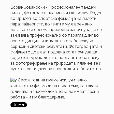
Борјан Јованоски - Професионален тандем
пилот, фотограф и планински ски водич. Роден
во Прилеп, во спортска фамилија на пилоти
параглајдеристи, во гените му е врежано
летањето и сосема природно започнува да се
занимава професионално со параглајдинг во
повеќе дисциплини, каде што забележува
сериозни светски резултати. Фотографијата и
скијањето доаѓаат подоцна кога почнува да
води ски тури каде што пронаоѓа нова пасија
за фотографирање на природата, планините и
луѓето кои ги уживаат природните богатства.
Секоја година имаме исклучително
квалитетни филмови на оваа тема, па така и
годинава и знаеме дека нема да имаат лесна
работа - и им благодариме.