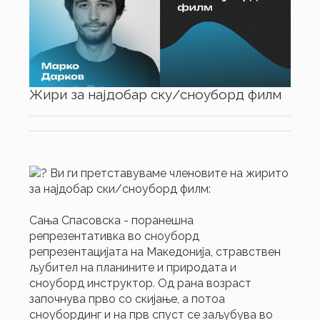
Жири за најдобар ску/сноуборд филм
Ви ги претставуваме членовите на жирито
за најдобар ски/сноуборд филм:
Сања Спасовска - поранешна
репрезентативка во сноуборд
репрезентацијата на Македонија, стравствен
љубител на планините и природата и
сноуборд инструктор. Од рана возраст
започнува прво со скијање, а потоа
сноубординг и на прв спуст се заљубува во