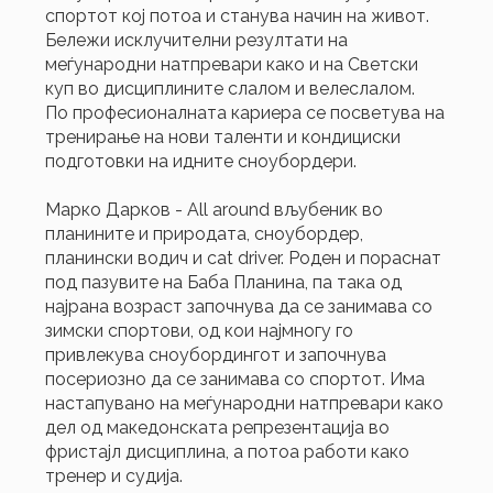
спортот кој потоа и станува начин на живот.
Бележи исклучителни резултати на
меѓународни натпревари како и на Светски
куп во дисциплините слалом и велеслалом.
По професионалната кариера се посветува на
тренирање на нови таленти и кондициски
подготовки на идните сноубордери.
Марко Дарков - All around вљубеник во
планините и природата, сноубордер,
планински водич и cat driver. Роден и пораснат
под пазувите на Баба Планина, па така од
најрана возраст започнува да се занимава со
зимски спортови, од кои најмногу го
привлекува сноубордингот и започнува
посериозно да се занимава со спортот. Има
настапувано на меѓународни натпревари како
дел од македонската репрезентација во
фристајл дисциплина, а потоа работи како
тренер и судија.