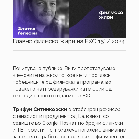
Главно филмско жири на ЕХО 15' / 2024
Почитувана публико, Ви ги претставуваме
членовите на жирито, кое ќе ги прогласи
победниците од филмската програма, во
повеќето натпреварувачки категории од
овогодинешното издание на ЕХО:
Трифун Ситниковски
e
етаблиран режисер,
сценарист и продуцент од Балканот, со
седиште во Скопје. Познат по бројни филмски
и ТВ проекти, тој привлече поголемо внимание
за неговата работа со правењето филмови од