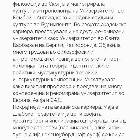
филозофија во Скопје, а магистрирала
културна антропологија на Универзитетот во
Кембриџ, Англија, како и родови студии и
култура во Будимпешта. Во својата академска
кариера, престојувала и на други реномирани
универзитети како Универзитетот во Санта
Барбара и на Беркли, Калифорнија. Објавила
многу трудови во филозофоски и
антрополошки списанија во полето на пост-
колонијалната теорија, идентитетските
политики, мултикултурни теории и
интеркултурни компетенции. Учествувала
како визитинг професор и предавач на многу
конференции и реномирани универзитетит во
Европа, Азија и САД.
Покрај нејзината академска кариера, Маја е
длабоко посветена и ја црпи својата
креативност и инспирација од природата и од
многуте спортови (планинарење, алпинизам,
турно скијање/сноуборд, кајт сурф) со кои се