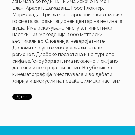
занимава со години. Ги има искачено Мон
Блан, Арарат, Дамаванд, Грос Глокнер,
Мармолада, Триглав, а Шарпланинскиот масив
го смета за гравитационен центар на нејзината
душа. Има искачувано многу алпинистички
насоки низ Македонија, 1000 метарски
вертикали во Словенија, неверојатните
Доломити и уште многу локалитети во
регионот. Длабоко посветена и на турното
скијање/сноубордот, има искачено и скијано
далечни и неверојатни линии. Вљубеник во
кинематографија, учествувала и во дебати,
жирија и дискусии на повеќе филмски настани.