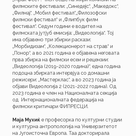
филмските фестивали: „Синедејс“, „Македокс“,
„Филмај“, „Мобил фестивал“,„Филозофски
филмски фестивал“ и „Флипбук филм
фестивал“. Седум години е водител на
филмската јутјуб емисија: „Видеологија“. Тој
има објавено три збирки раскази:
„Морбидизам“, „Колекционерот на страв“ и
„Понор“, а во 2021 година е објавена неговата
прва збирка на филмски есеи и рецензии:
„Видеологија (2019-2020 година)“, една година
подоцна збирката интервјуа со домашни
режисери: „Мастерклас“, а во 2023 година ја
објави Видеологија 2 (2021-2022 година). Од
2023 година e член на Националната секција
од Интернационалната федерација на
филмски критичари ФИПРЕСЦИ.
Маја Мухиќ
е професорка по културни студии
и културна антропологија на Универзитетот
на Југоисточна Европа. Таа докторирала