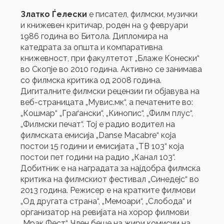
Златко Ѓелески
е писател, филмски, музички
и книжевен критичар, роден на 9 февруари
1986 година во Битола. Дипломира на
катедрата за општа и компаративна
книжевност, при факултетот „Блаже Конески“
во Скопје во 2010 година. Активно се занимава
со филмска критика од 2008 година.
Дигиталните филмски рецензии ги објавува на
веб-страницата „Мувис.мк“, а печатените во:
„Кошмар“ „Граѓански“, „Кинопис“, „Филм плус“,
„Филмски печат“. Тој е радио водител на
филмската емисија „Danse Macabre“ која
постои 15 години и емисијата „ТВ 103“ која
постои пет години на радио „Канал 103“.
Добитник е на наградата за најдобра филмска
критика на филмскиот фестивал „Синедејс“ во
2013 година. Режисер е на кратките филмови
„Од другата страна“, „Мемоари“, „Слобода“ и
организатор на ревијата на хорор филмови
„Мрак Фест“. Член беше на жири комисии на