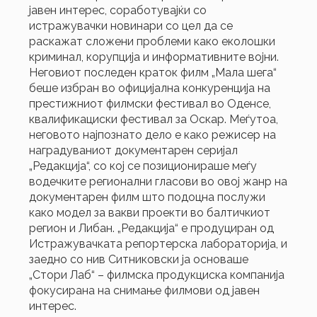
јавен интерес, соработувајќи со
истражувачки новинари со цел да се
раскажат сложени проблеми како еколошки
криминал, корупција и информативните војни.
Неговиот последен краток филм „Мала шега“
беше избран во официјална конкуренција на
престижниот филмски фестивал во Оденсе,
квалификациски фестивал за Оскар. Меѓутоа,
неговото најпознато дело е како режисер на
наградуваниот документарен серијал
„Редакција“, со кој се позиционираше меѓу
водечките регионални гласови во овој жанр на
документарен филм што подоцна послужи
како модел за вакви проекти во балтичкиот
регион
и Либан. „Редакција“ е продуциран од
Истражувачката репортерска лабораторија, и
заедно со нив Ситниковски ја основаше
„Стори Лаб“ – филмска продукциска компанија
фокусирана на снимање филмови од јавен
интерес.