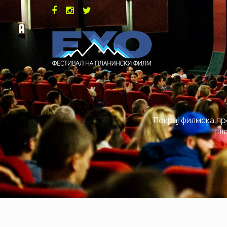
Покрај филмска пр
пла