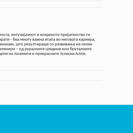
лоста, ентузијазмот и искреното пријателство ги
ирати - беа многу важна етапа во неговата кариера,
лпинизам, што резултираше со развивање на силен
милениум – од руралните средини кон бруталните
рпи на Јосемити и прекрасните Јулиски Алпи.