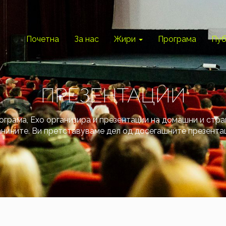
Почетна
За нас
Жири
Програма
Пуб
ПРЕЗЕНТАЦИИ
ограма, Ехо организира и презентации на домашни и стр
нините. Ви претставуваме дел од досегашните презента