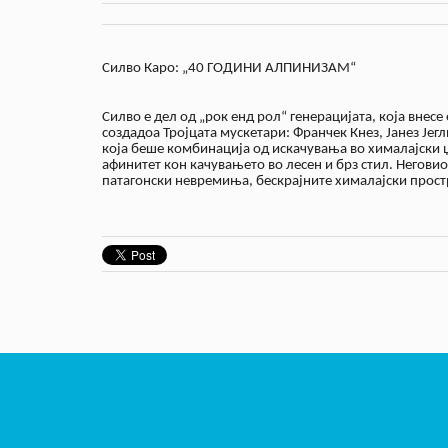
Силво Каро: „40 ГОДИНИ АЛПИНИЗАМ“
Силво е дел од „рок енд рол“ генерацијата, која внесе
создадоа Тројцата мускетари: Франчек Кнез, Јанез Јегл
која беше комбинација од искачувања во хималајски џ
афинитет кон качувањето во лесен и брз стил. Негови
патагонски невремиња, бескрајните хималајски простр