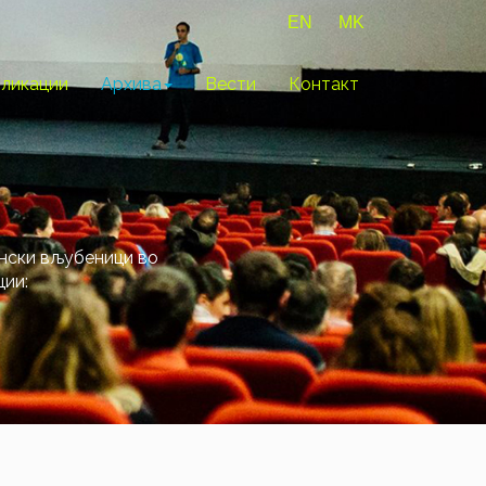
EN
MK
ликации
Архива
Вести
Контакт
ански вљубеници во
ции: