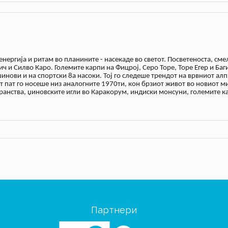
 енергија и ритам во планините - насекаде во светот. Посветеноста, сме
ич и Силво Каро. Големите карпи на Фицрој, Серо Торе, Торе Егер и Баг
инови и на спортски 8а насоки. Тој го следеше трендот на врвниот а
от пат го носеше низ аналогните 1970ти, кон брзиот живот во новиот 
анства, џиновските игли во Каракорум, индиски монсуни, големите ка
Партнери