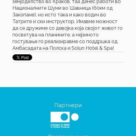
земјоделство во Краков, таа денес работи во
Националните Шуми во Шавница (60км од
Закопане), но исто така и како водич во
Татрите и ски инструктор. Имавме можност
да се дружиме со девојка која својот живот го
посветува на планините, а нејзиното
гостување го реализиравме со поддршка од
Амбасадата на Полска и Solun Hotel & Spa!
Партнери