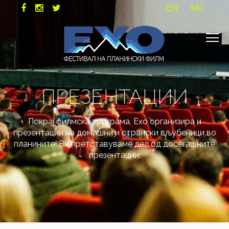
EN
MK
ПРЕЗЕНТАЦИИ
Покрај филмска програма, Ехо организира и
презентации на домашни и странски вљубеници во
планините. Ви претставуваме дел од досегашните
презентации: