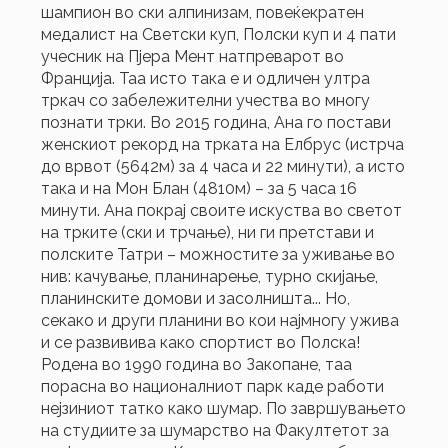
шампион во ски алпинизам, повеќекратен
медалист на Светски куп, Полски куп и 4 пати
учесник на Пјера Мент натпреварот во
Франција. Таа исто така е и одличен ултра
тркач со забележителни учества во многу
познати трки. Во 2015 година, Ана го постави
женскиот рекорд на трката на Елбрус (истрча
до врвот (5642м) за 4 часа и 22 минути), а исто
така и на Мон Блан (4810м) – за 5 часа 16
минути. Ана покрај своите искуства во светот
на трките (ски и трчање), ни ги претстави и
полските Татри – можностите за уживање во
нив: качување, планинарење, турно скијање,
планинските домови и засолништа... Но,
секако и други планини во кои најмногу ужива
и се развивива како спортист во Полска!
Родена во 1990 година во Закопане, таа
порасна во националниот парк каде работи
нејзиниот татко како шумар. По завршувањето
на студиите за шумарство на Факултетот за