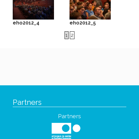
eho2012_4
eho2012_5
1
2
Partners
Partners