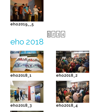
eho2019__5
1
2
3
4
eho 2018
eho2018_1
eho2018_2
eho2018_3
eho2018_4