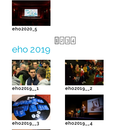
eho2020_5
1
2
3
4
eho 2019
eho2019__1
eho2019__2
eho2019__3
eho2019__4