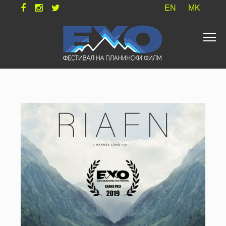
EN
MK