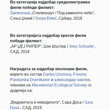
Во категорија најдобар среднометражен
филм победи филмот:
Speleonaut
„Спелеонаут / Под каменото небо“,
Соња Џекиќ /
Sonja Đekić
, Србија, 2018
Во категоријата најдобар краток филм
победи филмот:
„АР ЏЕЈ РИПЕР“, Џои Шуслер /
Joey Schusler
,
САД, 2018
Наградата за најдобар еколошки филм,
жирито во состав
Danka Uzunova
,
Frosina
Pandurska Dramikanin
и
александар павлов
,
членови на
Macedonian Ecological Society
го
доделија на:
„Видовитата и невиденото“, Сара Доса /
Sara
Dosa
, САД, 2019