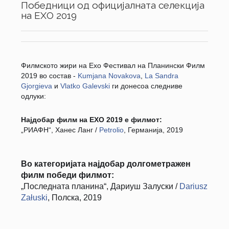
Победници од официјалната селекција
на ЕХО 2019
Филмското жири на Ехо Фестивал на Планински Филм
2019 во состав -
Kumjana Novakova
,
La Sandra
Gjorgieva
и
Vlatko Galevski
ги донесоа следниве
одлуки:
Најдобар филм на ЕХО 2019 е филмот:
„РИАФН“, Ханес Ланг /
Petrolio
, Германија, 2019
Во категоријата најдобар долгометражен
филм победи филмот:
„Последната планина“, Дариуш Залуски /
Dariusz
Załuski
, Полска, 2019