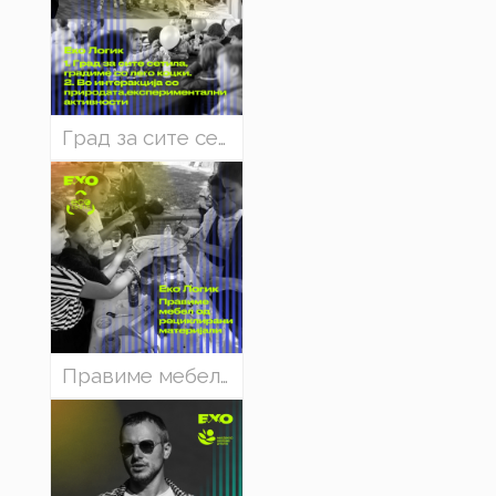
Град за сите сетила, градиме со лего коцки - Еко Логик (Eco - Logic)
Правиме мебел од рециклирани матријали - Еко Логик (Eco - Logic)