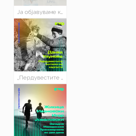
Ја објавуваме книгата „Пат“ на словенечкиот алпинист-поет, Нејц Заплотник
„Пердувестите жители на карпите“ - Данка Узунова