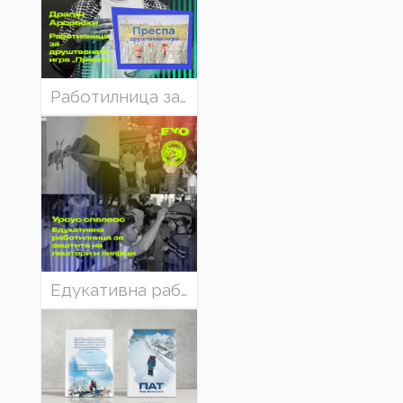
Работилница за деца: Заштита на биодиверзитетот на Преспа - преку играта „Преспа“
Едукативна работилница за деца: „Заштита на пештери и лилјаци“