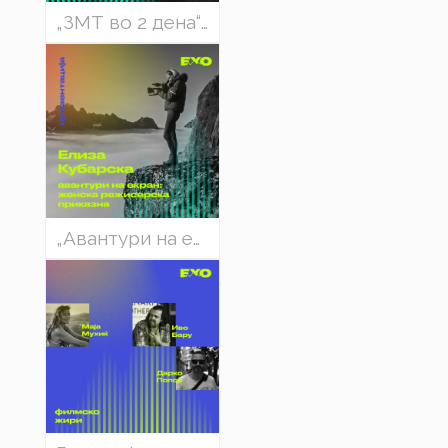
„ЗМТ во 2 дена“ - Игор Јовановски и Жикица Ивановски
„Авантури на екранот: женска режисерска приказна“ Елиза Кубарска