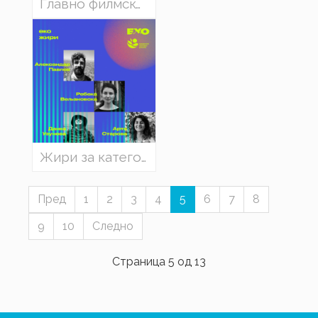
Главно филмско жири на ЕХО 14' / 2023
Жири за категоријата „Најдобар еколошки филм“
Пред
1
2
3
4
5
6
7
8
9
10
Следно
Страница 5 од 13