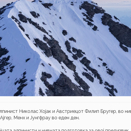
лпинист Николас Хојак и Австриецот Филип Бругер, во ни
јгер, Менх и Јунгфрау во еден ден.
цата алпинисти и нивната подготовка за овој предизвик. 