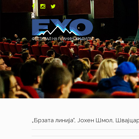
„Брзата линија“, Јохен Шмол, Швајцари