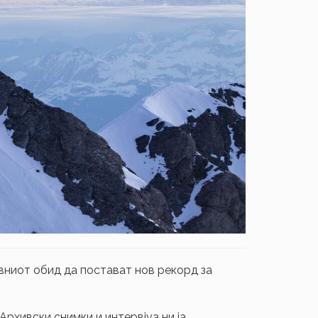
вниот обид да постават нов рекорд за
Архивски снимки и интервјуа ни ја