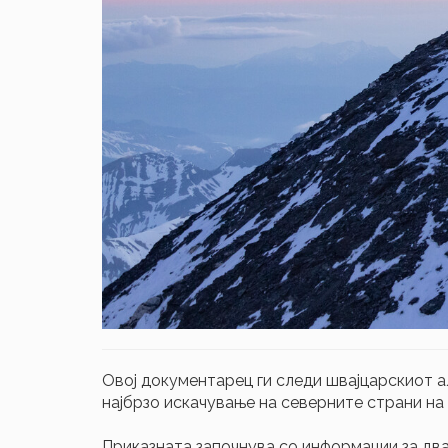
Овој документарец ги следи швајцарскиот а
најбрзо искачување на северните страни на А
Приказната започнува со информации за двај