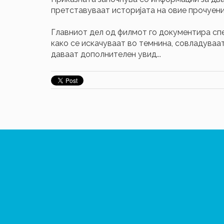
претставуваат историјата на овие прочуени
Главниот дел од филмот го документира сп
како се искачуваат во темнина, совладуваат
даваат дополнителен увид...