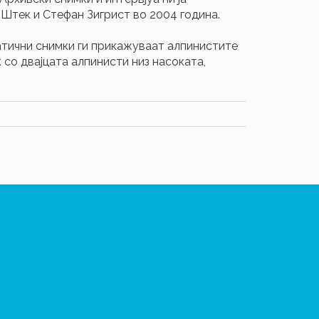
Штек и Стефан Зигрист во 2004 година.
атични снимки ги прикажуваат алпинистите
 со двајцата алпинисти низ насоката,