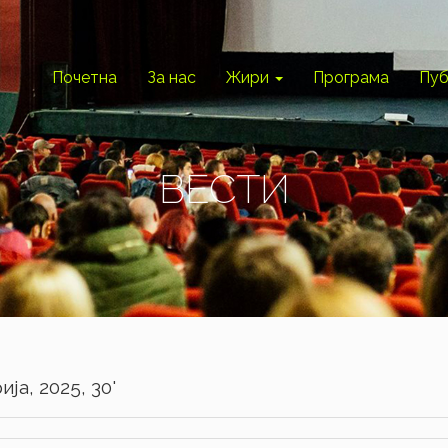
Почетна
За нас
Жири
Програма
Пуб
ВЕСТИ
ја, 2025, 30'