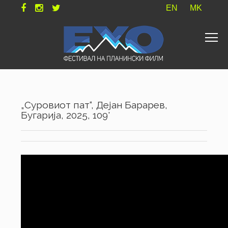
EN
MK
„Суровиот пат“, Дејан Барарев,
Бугарија, 2025, 109'