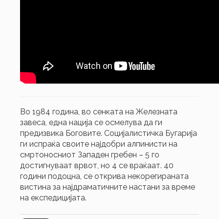
Во 1984 година, во сенката на Железната
завеса, една нација се осмелува да ги
предизвика Боговите. Социјалистичка Бугарија
ги испраќа своите најдобри алпинисти на
смртоносниот Западен гребен – 5 го
достигнуваат врвот, но 4 се враќаат. 40
години подоцна, се открива некорегираната
вистина за најдраматичните настани за време
на експедицијата.