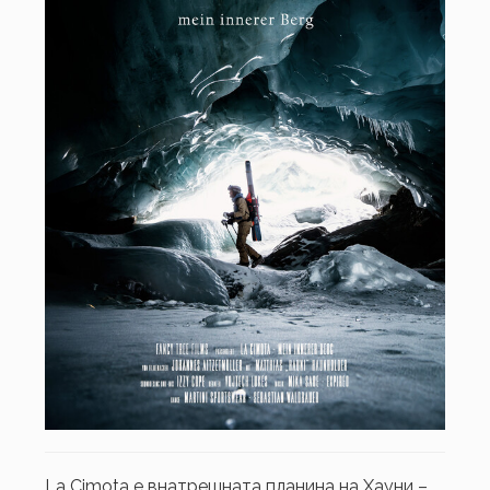
La Cimota е внатрешната планина на Хауни –