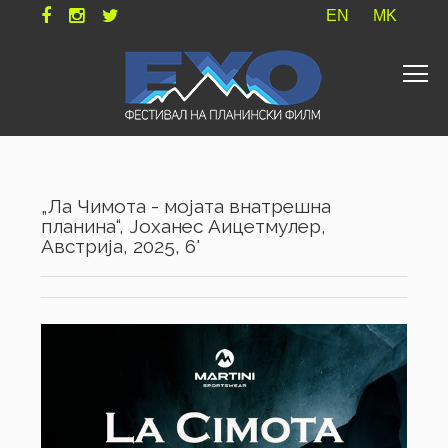
EN
MK
„Ла Чимота - мојата внатрешна
планина“, Јоханес Аицетмулер,
Австрија, 2025, 6'