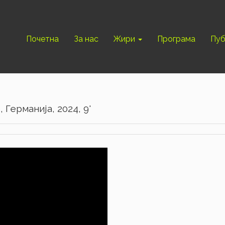
Почетна
За нас
Жири
Програма
Пуб
 Германија, 2024, 9'