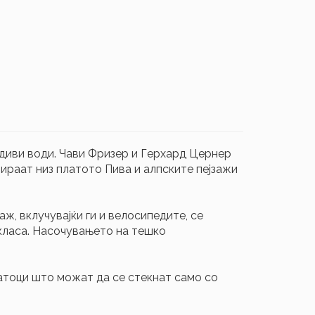
 диви води. Чави Фризер и Герхард Цернер
ираат низ платото Пива и алпските пејзажи
ж, вклучувајќи ги и велосипедите, се
 класа. Насочувањето на тешко
атоци што можат да се стекнат само со