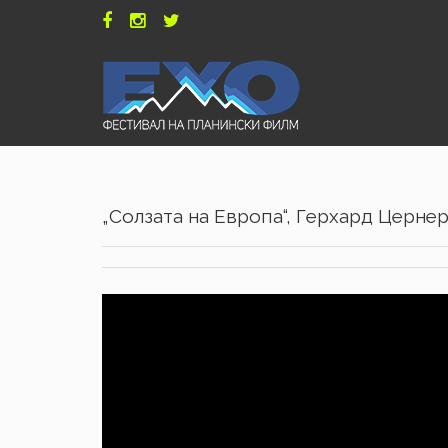
„Солзата на Европа“, Герхард Цернер,