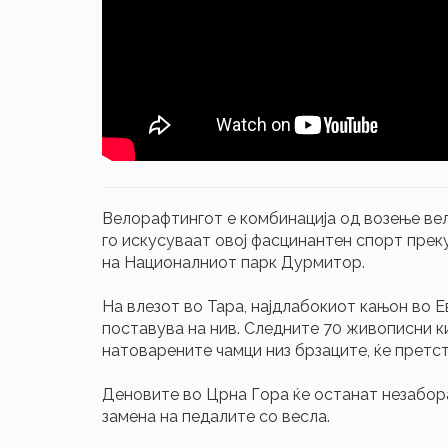
Велорaфтингот е комбинација од возење вел
го искусуваат овој фасцинантен спорт прек
на Националниот парк Дурмитор.
На влезот во Тара, најдлабокиот кањон во Е
поставува на нив. Следните 70 живописни к
натоварените чамци низ брзаците, ќе претст
Деновите во Црна Гора ќе останат незабора
замена на педалите со весла.