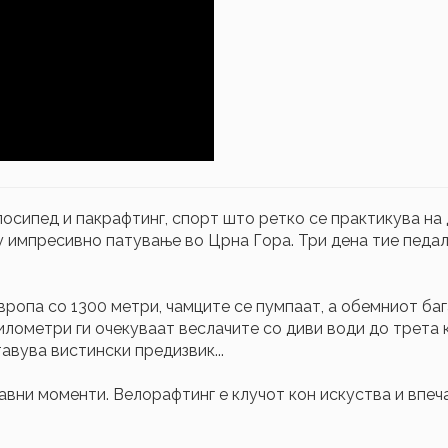
осипед и пакрафтинг, спорт што ретко се практикува на
у импресивно патување во Црна Гора. Три дена тие педал
вропа со 1300 метри, чамците се пумпаат, а обемниот бага
илометри ги очекуваат веслачите со диви води до трета
авува вистински предизвик...
вни моменти. Велорaфтинг е клучот кон искуства и впеч