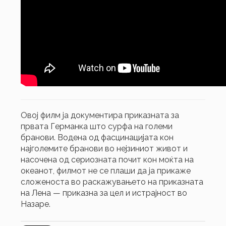
Овој филм ја документира приказната за
првата Германка што сурфа на големи
бранови. Водена од фасцинацијата кон
најголемите бранови во нејзиниот живот и
насочена од сериозната почит кон моќта на
океанот, филмот не се плаши да ја прикаже
сложеноста во раскажувањето на приказната
на Лена — приказна за цел и истрајност во
Назаре.