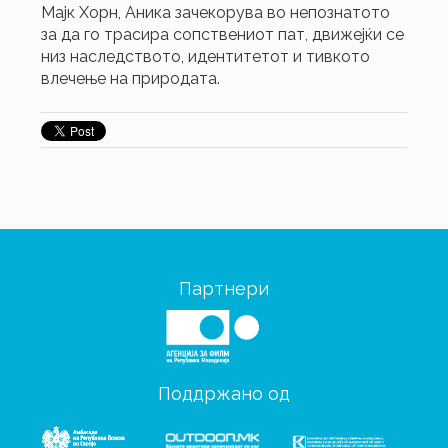
Мајк Хорн, Аника зачекорува во непознатото
за да го трасира сопствениот пат, движeјќи се
низ наследството, идентитетот и тивкото
влечење на природата.
Партнери
Поддржано од