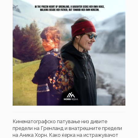
Кинематографско патување низ дивите
предели на Гренланд и внатрешните предели
на Аника Хорн. Како ќерка на истражувачот