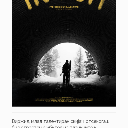
Виржил, млад талентиран скијач, отсекогаш
бил страстен љубител на планините и