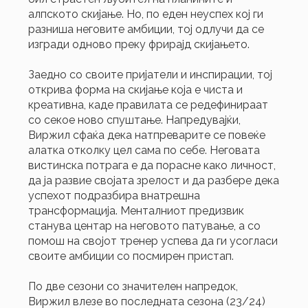
алпското скијање. Но, по еден неуспех кој ги
разниша неговите амбиции, тој одлучи да се
изгради одново преку фрирајд скијањето.
Заедно со своите пријатели и инспирации, тој
открива форма на скијање која е чиста и
креативна, каде правилата се редефинираат
со секое ново спуштање. Напредувајќи,
Виржил сфаќа дека натпреварите се повеќе
алатка отколку цел сама по себе. Неговата
вистинска потрага е да порасне како личност,
да ја развие својата зрелост и да разбере дека
успехот подразбира внатрешна
трансформација. Менталниот предизвик
станува центар на неговото патување, а со
помош на својот тренер успева да ги усогласи
своите амбиции со посмирен пристап.
По две сезони со значителен напредок,
Виржил влезе во последната сезона (23/24)