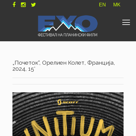
EN
MK
„Почеток“, Орелиен Колет, Франција,
2024, 15'