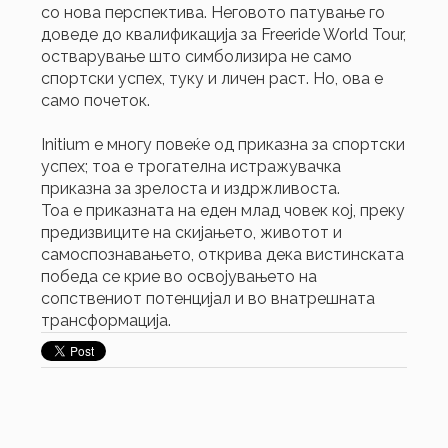
со нова перспектива. Неговото патување го
доведе до квалификација за Freeride World Tour,
остварување што симболизира не само
спортски успех, туку и личен раст. Но, ова е
само почеток.
Initium е многу повеќе од приказна за спортски
успех; тоа е трогателна истражувачка
приказна за зрелоста и издржливоста.
Тоа е приказната на еден млад човек кој, преку
предизвиците на скијањето, животот и
самоспознавањето, открива дека вистинската
победа се крие во освојувањето на
сопствениот потенцијал и во внатрешната
трансформација.