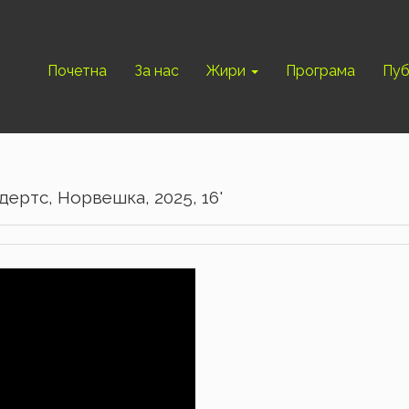
Почетна
За нас
Жири
Програма
Пуб
ндертс, Норвешка, 2025, 16'