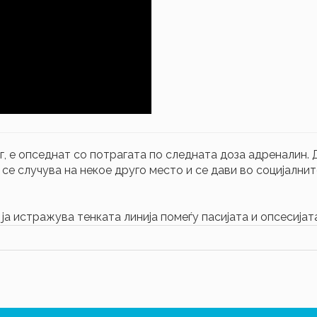
, е опседнат со потрагата по следната доза адреналин. 
се случува на некое друго место и се дави во социјалнит
 ја истражува тенката линија помеѓу пасијата и опсесијат