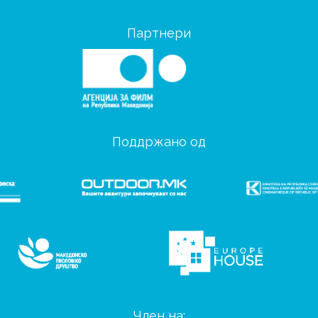
Партнери
Поддржано од
Член на: