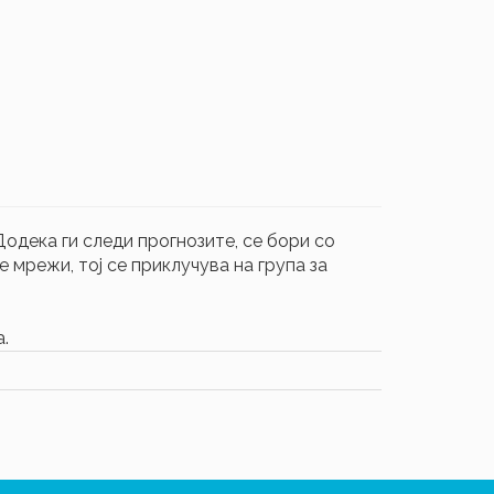
Додека ги следи прогнозите, се бори со
е мрежи, тој се приклучува на група за
а.