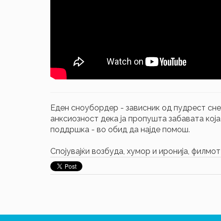
Еден сноубордер - зависник од пудрест снег
анксиозност дека ја пропушта забавата која 
поддршка - во обид да најде помош.
Спојувајќи возбуда, хумор и иронија, филмот