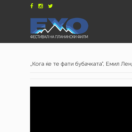
„Кога ќе те фати бубачката“, Емил Ле