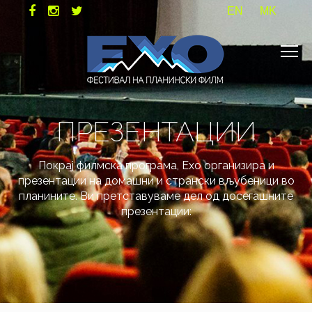
EN
MK
ПРЕЗЕНТАЦИИ
Покрај филмска програма, Ехо организира и
презентации на домашни и странски вљубеници во
планините. Ви претставуваме дел од досегашните
презентации: