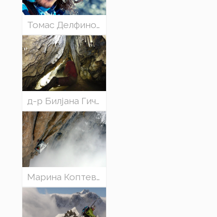
Томас Делфино (Франција) - „Авантурите како професионален бордер“
д-р Билјана Гичевски (Македонија) со презентација: - Споменик на природа „Слатински Извор“
Марина Коптева (Украина) - Качувањето на големи карпи: женска перспектива