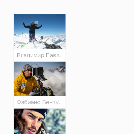
Владимир Павлов, Бугарија „Моите сноуборд врвови“,
Фабиано Вентура, Италија - со презентација „По патеките на глечерите“