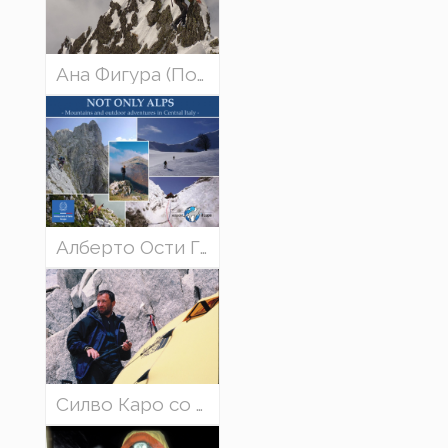
Ана Фигура (Полска) - Презентација за Татрите
Алберто Ости Гуераци и Алберто Шампликоти
Силво Каро со презентацијата: „40 ГОДИНИ АЛПИНИЗАМ“