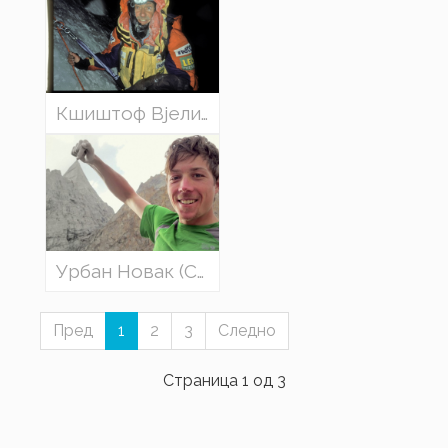
Кшиштоф Вјелицки со Презентација на „МОЈ ИЗБОР“
Урбан Новак (Словенија) - К7: КОЛКУ ШТО МОЖЕТЕ ДА ЗАМИСЛИТЕ
Пред
1
2
3
Следно
Страница 1 од 3