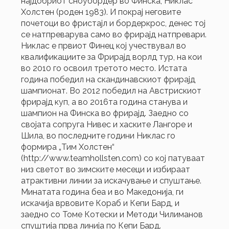
најдобриот сноубордер во Финска, Никлас
Холстен (роден 1983). И покрај неговите
почетоци во фристајл и бордеркрос, денес тој
се натпреварува само во фрирајд натпревари.
Никлас е првиот Финец кој учествувал во
квалификациите за Фрирајд ворлд тур, на кои
во 2010 го освоил третото место. Истата
година победил на скандинавскиот фрирајд
шампионат. Во 2012 победил на Австрискиот
фрирајд куп, а во 2016та година станува и
шампион на Финска во фрирајд. Заедно со
својата сопруга Нивес и хаските Лангоре и
Шила, во последните години Никлас го
формира „Тим Холстен“
(http://www.teamhollsten.com) со кој патуваат
низ светот во зимските месеци и избираат
атрактивни линии за искачување и спуштање.
Минатата година беа и во Македонија, ги
искачија врвовите Кораб и Кепи Бард, и
заедно со Томе Котески и Методи Чилиманов
спуштија прва линија по Кепи Бард.