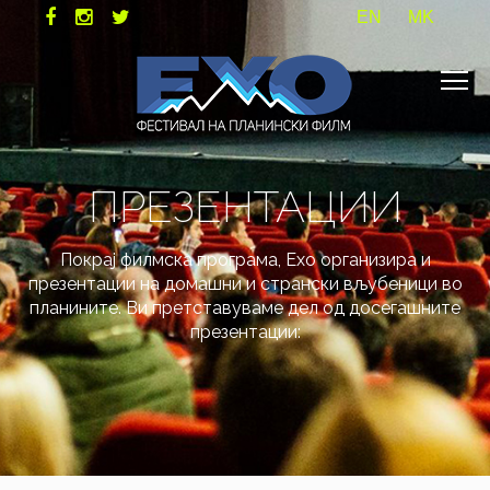
EN
MK
ПРЕЗЕНТАЦИИ
Покрај филмска програма, Ехо организира и
презентации на домашни и странски вљубеници во
планините. Ви претставуваме дел од досегашните
презентации: